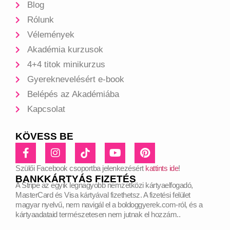
Blog
Rólunk
Vélemények
Akadémia kurzusok
4+4 titok minikurzus
Gyereknevelésért e-book
Belépés az Akadémiába
Kapcsolat
KÖVESS BE
Szülői Facebook csoportba jelenkezésért
kattints ide
!
BANKKÁRTYÁS FIZETÉS
A Stripe az egyik legnagyobb nemzetközi kártyaelfogadó,
MasterCard és Visa kártyával fizethetsz. A fizetési felület
magyar nyelvű, nem navigál el a boldoggyerek.com-ról, és a
kártyaadataid természetesen nem jutnak el hozzám..