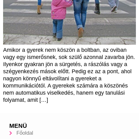
Amikor a gyerek nem köszön a boltban, az oviban
vagy egy ismerősnek, sok szülő azonnal zavarba jön.
Ilyenkor gyakran jön a sürgetés, a rászólás vagy a
szégyenkezés mások előtt. Pedig ez az a pont, ahol
nagyon könnyű eltávolítani a gyereket a
kommunikációtól. A gyerekek számára a köszönés
nem automatikus viselkedés, hanem egy tanulási
folyamat, amit […]
MENÜ
Főoldal