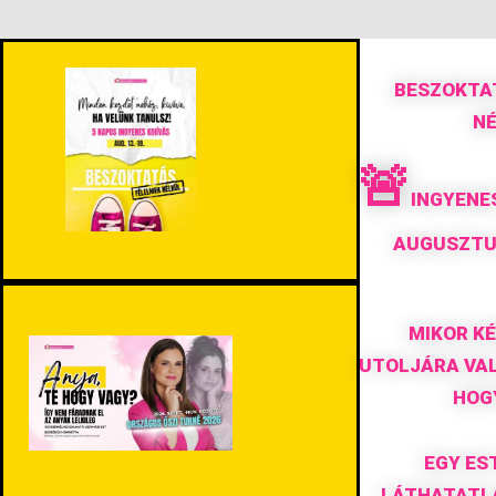
BESZOKTA
N
🚨
INGYENES
AUGUSZTUS
MIKOR K
UTOLJÁRA VAL
HOG
EGY ES
LÁTHATATLA