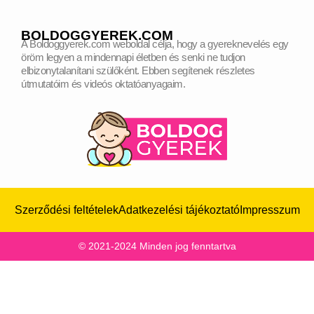
BOLDOGGYEREK.COM
A Boldoggyerek.com weboldal célja, hogy a gyereknevelés egy
öröm legyen a mindennapi életben és senki ne tudjon
elbizonytalanítani szülőként.
Ebben segítenek részletes
útmutatóim és videós oktatóanyagaim.
Szerződési feltételek
Adatkezelési tájékoztató
Impresszum
© 2021-2024 Minden jog fenntartva