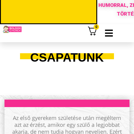
HUMORRAL, ZE
TÖRTÉ
0
CSAPATUNK
Az első gyerekem születése után megéltem
azt az érzést, amikor egy szülő a legjobbat
akarja, de nem tudja hogyan neveljen. Ezért