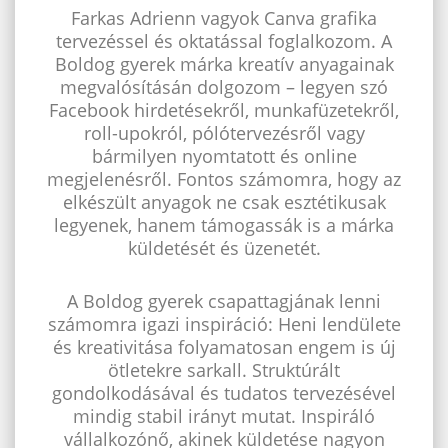
Farkas Adrienn vagyok Canva grafika
tervezéssel és oktatással foglalkozom. A
Boldog gyerek márka kreatív anyagainak
megvalósításán dolgozom – legyen szó
Facebook hirdetésekről, munkafüzetekről,
roll-upokról, pólótervezésről vagy
bármilyen nyomtatott és online
megjelenésről. Fontos számomra, hogy az
elkészült anyagok ne csak esztétikusak
legyenek, hanem támogassák is a márka
küldetését és üzenetét.
A Boldog gyerek csapattagjának lenni
számomra igazi inspiráció: Heni lendülete
és kreativitása folyamatosan engem is új
ötletekre sarkall. Struktúrált
gondolkodásával és tudatos tervezésével
mindig stabil irányt mutat. Inspiráló
vállalkozónő, akinek küldetése nagyon