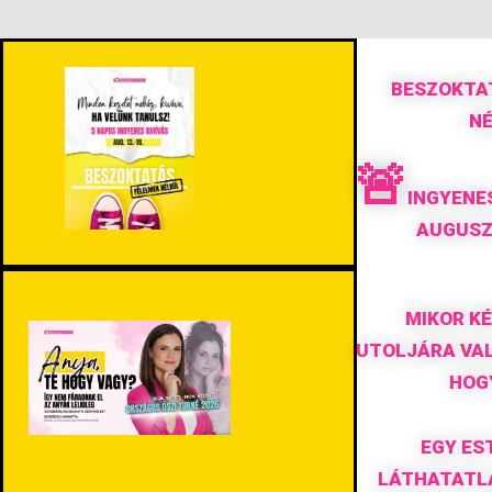
BESZOKTA
N
🚨
INGYENES
AUGUSZ
MIKOR K
UTOLJÁRA VAL
HOG
EGY ES
LÁTHATATLA