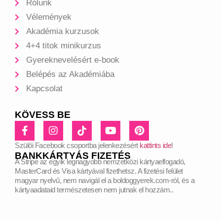
Rólunk
Vélemények
Akadémia kurzusok
4+4 titok minikurzus
Gyereknevelésért e-book
Belépés az Akadémiába
Kapcsolat
KÖVESS BE
Szülői Facebook csoportba jelenkezésért
kattints ide
!
BANKKÁRTYÁS FIZETÉS
A Stripe az egyik legnagyobb nemzetközi kártyaelfogadó,
MasterCard és Visa kártyával fizethetsz. A fizetési felület
magyar nyelvű, nem navigál el a boldoggyerek.com-ról, és a
kártyaadataid természetesen nem jutnak el hozzám..