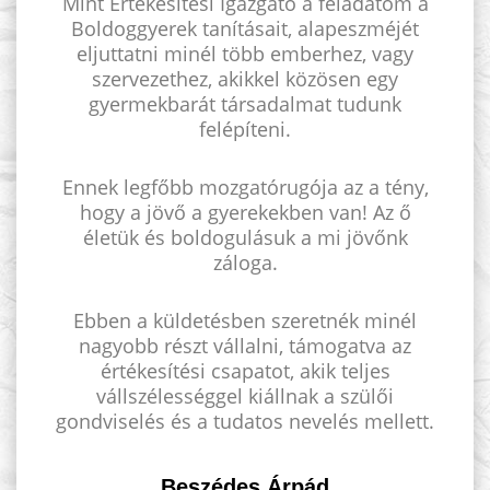
Mint Értékesítési Igazgató a feladatom a
Boldoggyerek tanításait, alapeszméjét
eljuttatni minél több emberhez, vagy
szervezethez, akikkel közösen egy
gyermekbarát társadalmat tudunk
felépíteni.
Ennek legfőbb mozgatórugója az a tény,
hogy a jövő a gyerekekben van! Az ő
életük és boldogulásuk a mi jövőnk
záloga.
Ebben a küldetésben szeretnék minél
nagyobb részt vállalni, támogatva az
értékesítési csapatot, akik teljes
vállszélességgel kiállnak a szülői
gondviselés és a tudatos nevelés mellett.
Beszédes Árpád