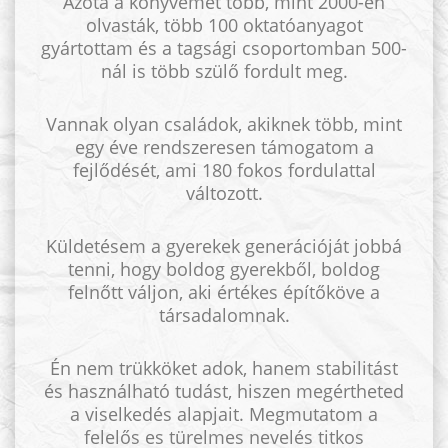
Azóta a könyvemet több, mint 2000-en
olvasták, több 100 oktatóanyagot
gyártottam és a tagsági csoportomban 500-
nál is több szülő fordult meg.
Vannak olyan családok, akiknek több, mint
egy éve rendszeresen támogatom a
fejlődését, ami 180 fokos fordulattal
változott.
Küldetésem a gyerekek generációját jobbá
tenni, hogy boldog gyerekből, boldog
felnőtt váljon, aki értékes építőköve a
társadalomnak.
Én nem trükköket adok, hanem stabilitást
és használható tudást, hiszen megértheted
a viselkedés alapjait. Megmutatom a
felelős es türelmes nevelés titkos