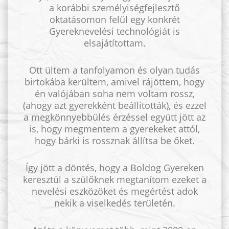
a korábbi személyiségfejlesztő
oktatásomon felül egy konkrét
Gyereknevelési technológiát is
elsajátítottam.
Ott ültem a tanfolyamon és olyan tudás
birtokába kerültem, amivel rájöttem, hogy
én valójában soha nem voltam rossz,
(ahogy azt gyerekként beállították), és ezzel
a megkönnyebbülés érzéssel együtt jött az
is, hogy megmentem a gyerekeket attól,
hogy bárki is rossznak állítsa be őket.
Így jött a döntés, hogy a Boldog Gyereken
keresztül a szülőknek megtanítom ezeket a
nevelési eszközöket és megértést adok
nekik a viselkedés területén.