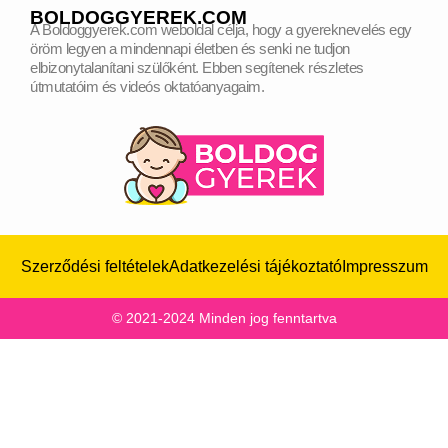
BOLDOGGYEREK.COM
A Boldoggyerek.com weboldal célja, hogy a gyereknevelés egy
öröm legyen a mindennapi életben és senki ne tudjon
elbizonytalanítani szülőként.
Ebben segítenek részletes
útmutatóim és videós oktatóanyagaim.
Szerződési feltételek
Adatkezelési tájékoztató
Impresszum
© 2021-2024 Minden jog fenntartva