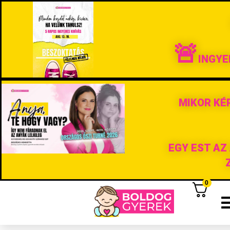
🚨
INGYE
MIKOR KÉ
EGY EST AZ
0