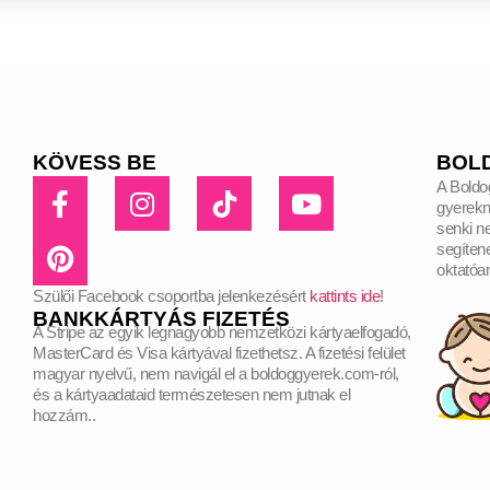
KÖVESS BE
BOL
A Boldo
gyerekn
senki ne
segíten
oktatóa
Szülői Facebook csoportba jelenkezésért
kattints ide
!
BANKKÁRTYÁS FIZETÉS
A Stripe az egyik legnagyobb nemzetközi kártyaelfogadó,
MasterCard és Visa kártyával fizethetsz. A fizetési felület
magyar nyelvű, nem navigál el a boldoggyerek.com-ról,
és a kártyaadataid természetesen nem jutnak el
hozzám..