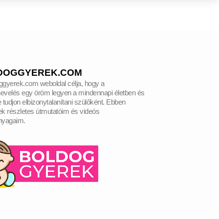
DOGGYEREK.COM
ggyerek.com weboldal célja, hogy a
evelés egy öröm legyen a mindennapi életben és
 tudjon elbizonytalanítani szülőként.
Ebben
ek részletes útmutatóim és videós
nyagaim.