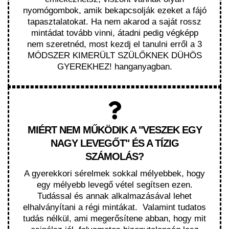
nyomógombok, amik bekapcsolják ezeket a fájó
tapasztalatokat. Ha nem akarod a saját rossz
mintádat tovább vinni, átadni pedig végképp
nem szeretnéd, most kezdj el tanulni erről a 3
MÓDSZER KIMERÜLT SZÜLŐKNEK DÜHÖS
GYEREKHEZ! hanganyagban.
MIÉRT NEM MŰKÖDIK A "VESZEK EGY
NAGY LEVEGŐT" ÉS A TÍZIG
SZÁMOLÁS?
A gyerekkori sérelmek sokkal mélyebbek, hogy
egy mélyebb levegő vétel segítsen ezen.
Tudással és annak alkalmazásával lehet
elhalványítani a régi mintákat. Valamint tudatos
tudás nélkül, ami megerősítene abban, hogy mit