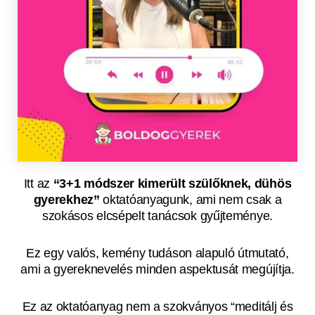
Itt az
“3+1 módszer kimerült szülőknek, dühös
gyerekhez”
oktatóanyagunk, ami nem csak a
szokásos elcsépelt tanácsok gyűjteménye.
Ez egy valós, kemény tudáson alapuló útmutató,
ami a gyereknevelés minden aspektusát megújítja.
Ez az oktatóanyag nem a szokványos “meditálj és