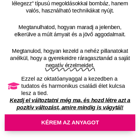
lélegezz” típusú megoldásokkal bombáz, hanem
valós, használható technikákat nyújt.
Megtanulhatod, hogyan maradj a jelenben,
elkerülve a múlt árnyait és a jövő aggodalmait.
Megtanulod, hogyan kezeld a nehéz pillanatokat
anélkül, hogy a gyerekeidre ráragasztanád a saját
negatív érzelmeidet.
Ezzel az oktatóanyaggal a kezedben a
tudatos és harmonikus családi élet kulcsa
lesz a tied.
Kezdj el változtatni még ma, és hozd létre azt a
pozitív változást, amire mindig is vágytál!
KÉREM AZ ANYAGOT