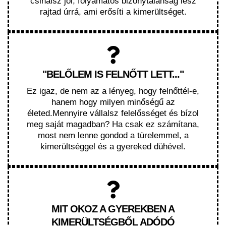
csinálsz jól, folyamatos bizonytalanság lesz
rajtad úrrá, ami erősíti a kimerültséget.
"BELŐLEM IS FELNŐTT LETT..."
Ez igaz, de nem az a lényeg, hogy felnőttél-e,
hanem hogy milyen minőségű az
életed.Mennyire vállalsz felelősséget és bízol
meg saját magadban? Ha csak ez számítana,
most nem lenne gondod a türelemmel, a
kimerültséggel és a gyereked dühével.
MIT OKOZ A GYEREKBEN A
KIMERÜLTSÉGBŐL ADÓDÓ