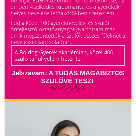
bizonyít. Ezeket az emberi elme működése, az
emberi viselkedés tudománya és a gyerekek
helyes nevelése témakörökben szereztem.
Eddig közel 100 gyereknevelési és szülői
önfejlesztő oktatóanyagot gyártottam már,
amik megszűntették a szülők összes félelmét a
neveléssel kapcsolatban.
A Boldog Gyerek Akadémián, közel 400
szülő tanul velem hetente.
Jelszavam: A TUDÁS MAGABIZTOS
SZÜLŐVÉ TESZ! ​