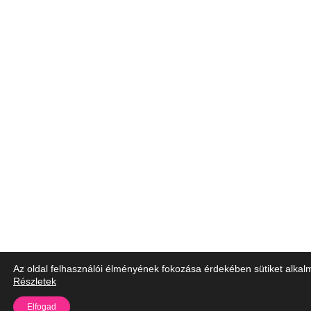
Az oldal felhasználói élményének fokozása érdekében sütiket alkal
Részletek
Elfogad