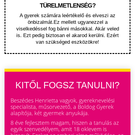
TÜRELMETLENSÉG?
A gyerek számára leértékelő és elveszi az
önbizalmát.Ez mellett ugyanezzel a
viselkedéssel fog bánni másokkal. Akár veled
is. Ezt pedig biztosan el akarod kerülni. Ezért
van szükséged eszközökre!
KITŐL FOGSZ TANULNI?
Beszédes Henrietta vagyok, gyereknevelési
specialista, műsorvezető, a Boldog Gyerek
alapítója, két gyermek anyukája.
8 éve fejlesztem magam, hiszen a tanulás az
egyik szenvedélyem, amit 18 oklevem is