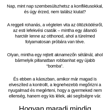
Nap, mint nap szembesülszhetsz a konfliktusokkal,
és úgy érzed, nem találsz kiutat?
A reggeli rohanás, a végtelen vita az öltözködésről,
az esti lefekvési csaták – mintha egy állandó
harctér lenne az otthonod, ahol a türelmed
folyamatosan próbára van téve.
Olyan, mintha egy rejtett aknamezőn sétálnál, ahol
bármelyik pillanatban robbanhat egy újabb
“bomba”.
És ebben a káoszban, amikor már magad is
elveszíted a kontrollt, a legnehezebb megőrizni a
nyugalmad és megérteni, hogy a gyermeked nem
ellenség, hanem egy kis lélek, aki segítségre vár.
Hogyan maradj mindig