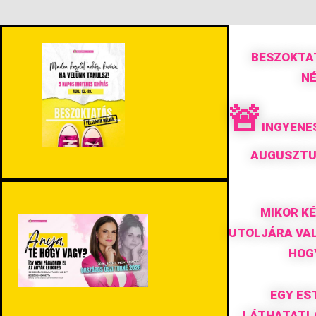
BESZOKTA
N
🚨
INGYENES
AUGUSZTUS
MIKOR K
UTOLJÁRA VAL
HOG
EGY ES
LÁTHATATLA