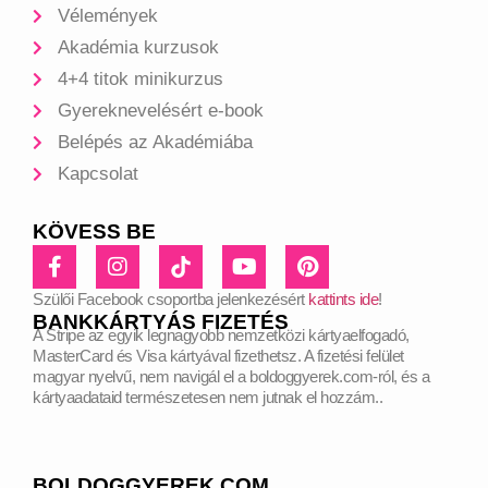
Vélemények
Akadémia kurzusok
4+4 titok minikurzus
Gyereknevelésért e-book
Belépés az Akadémiába
Kapcsolat
KÖVESS BE
Szülői Facebook csoportba jelenkezésért
kattints ide
!
BANKKÁRTYÁS FIZETÉS
A Stripe az egyik legnagyobb nemzetközi kártyaelfogadó,
MasterCard és Visa kártyával fizethetsz. A fizetési felület
magyar nyelvű, nem navigál el a boldoggyerek.com-ról, és a
kártyaadataid természetesen nem jutnak el hozzám..
BOLDOGGYEREK.COM