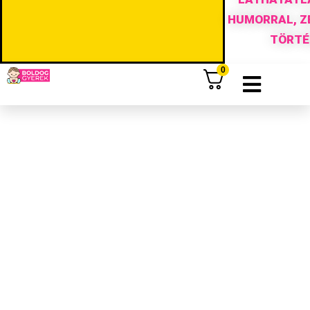
HUMORRAL, ZE
TÖRTÉ
0